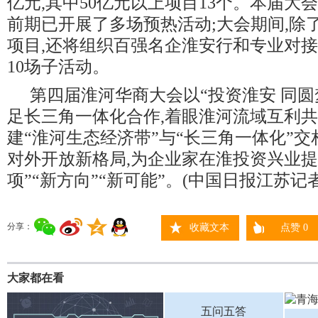
亿元,其中50亿元以上项目13个。本届大
前期已开展了多场预热活动;大会期间,除
项目,还将组织百强名企淮安行和专业对
10场子活动。
第四届淮河华商大会以“投资淮安 同圆
足长三角一体化合作,着眼淮河流域互利共
建“淮河生态经济带”与“长三角一体化”
对外开放新格局,为企业家在淮投资兴业提
项”“新方向”“新可能”。(中国日报江苏记者
分享：
收藏文本
点赞
0
大家都在看
五问五答