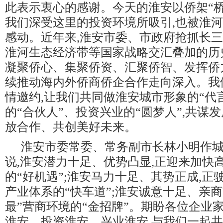
此表示衷心的感谢。今天的淮安以侨架“桥”
我们深受这里的投资环境所吸引,也被淮
感动。近年来,淮安市委、市政府抢抓长
淮河生态经济带等国家战略交汇叠加的历
凝聚侨心、集聚侨资、汇聚侨智、发挥侨
续推动海内外侨商侨企合作走向深入。我
情邀约,让我们共同做淮安城市形象的“代
的“合伙人”、投资兴业的“圆梦人”,共谋
放合作、共创美好未来。
淮安市委常委、常务副市长林小明作
说,淮安潜力十足、优势凸显,正迎来加快
的“好机遇”;淮安马力十足、其势正成,正
产业体系的“快车道”;淮安诚意十足、亲商
最”营商环境的“金招牌”。期盼各位企业
淮安、投资淮安、兴业淮安,与我们一起