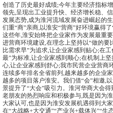
创造了历史最好成绩;今年主要经济指标
领先,呈现出工业提升快、经济增长稳、
发展态势,成为淮河流域发展奋进崛起的
们重“商”亲商,以淮安“营商”好环境赢得了
这些年,淮安始终把企业家作为发展最重要
进营商环境建设,在理念上坚持以“做的要
比需求早”为追求,让企业家感到贴心;在工
最”为标准,让企业家感到顺心;在机制上
心,让企业家感到舒心;我市民营企业营商
连续多年排名全省前列,越来越多的企业
越多的项目落户淮安。我们借“会”相邀,以
景提升了“大会”吸引力。淮河华商大会得
老朋友的热烈响应和积极参与,既是因为
大家认可,也是因为淮安发展机遇得到大家
在“大战略+大交通”“产业兴+载体兴”“生