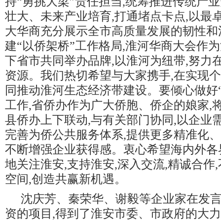
持“勇挑大梁”责任担当,统筹推进传统产
壮大、未来产业培育,打通堵点卡点,以最
大华商充分展示全市高质量发展的韧性和
建“以侨架桥”工作格局,淮河华商大会作
下省市共同举办品牌,以淮河为纽带,努力
资源。我们热切希望与大家携手,在实现
同推动淮河生态经济带建设。要倾心做好“
工作,省侨办作为广大侨胞、侨企的娘家,
县侨办上下联动,与有关部门协同,以企业
完善为侨公共服务体系,提供更多精准化、
不断增强企业获得感。衷心希望海内外各
地关注淮安,支持淮安,深入交流,精诚合作
空间,创造共赢新机遇。
沈庆芳、秦荣华、谢毅等企业家在发言
资的项目,得到了淮安市委、市政府的大力